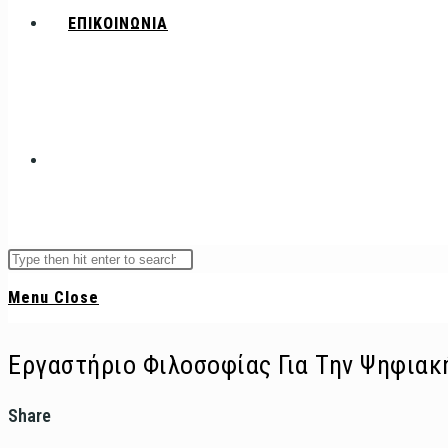
ΕΠΙΚΟΙΝΩΝΙΑ
Toggle
Search
Press
this
Escape
website
Menu
Close
website
to
close
Εργαστήριο Φιλοσοφίας Για Την Ψηφιακ
the
search
Share
Share
panel.
this
search