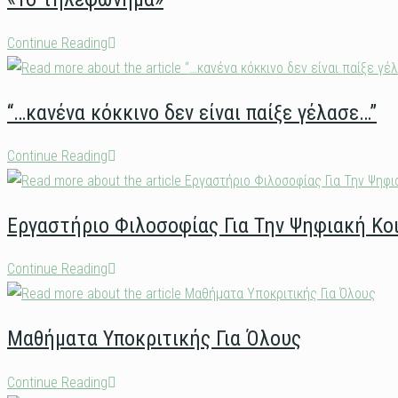
“5min
συνάντηση
movie
«Το
Continue Reading
project”
τηλεφώνημα»
Σωτήρης
Τσαφούλιας
“…κανένα κόκκινο δεν είναι παίξε γέλασε…”
“…
Continue Reading
κανένα
κόκκινο
Εργαστήριο Φιλοσοφίας Για Την Ψηφιακή Κο
δεν
είναι
Εργαστήριο
Continue Reading
παίξε
Φιλοσοφίας
γέλασε…”
Για
Μαθήματα Υποκριτικής Για Όλους
Την
Ψηφιακή
Μαθήματα
Continue Reading
Κοινωνία