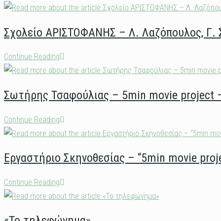
Παραμυθιάς
2024
Σχολείο ΑΡΙΣΤΟΦΑΝΗΣ – Λ. Λαζόπουλος, Γ.
–
Θερινή
Σχολείο
Continue Reading
Ακαδημία
ΑΡΙΣΤΟΦΑΝΗΣ
Θεάτρου
–
Σωτήρης Τσαφούλιας – 5min movie project 
Λ.
Λαζόπουλος,
Σωτήρης
Continue Reading
Γ.
Τσαφούλιας
Στόλλας
–
Εργαστήριο Σκηνοθεσίας – “5min movie pro
5min
movie
Εργαστήριο
Continue Reading
project
Σκηνοθεσίας
–
–
1η
«Το τηλεφώνημα»