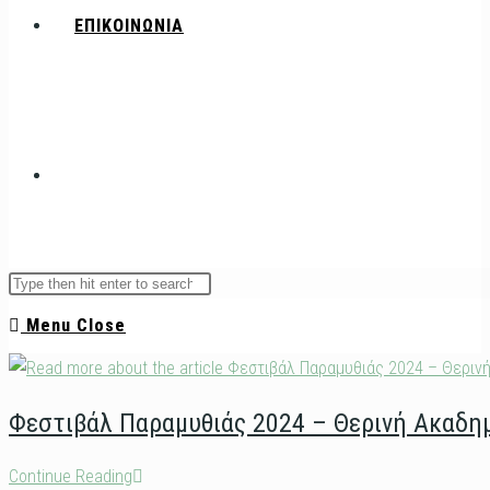
ΕΠΙΚΟΙΝΩΝΙΑ
Toggle
Search
Press
this
Escape
website
Menu
Close
website
to
close
the
Φεστιβάλ Παραμυθιάς 2024 – Θερινή Ακαδη
search
panel.
search
Φεστιβάλ
Continue Reading