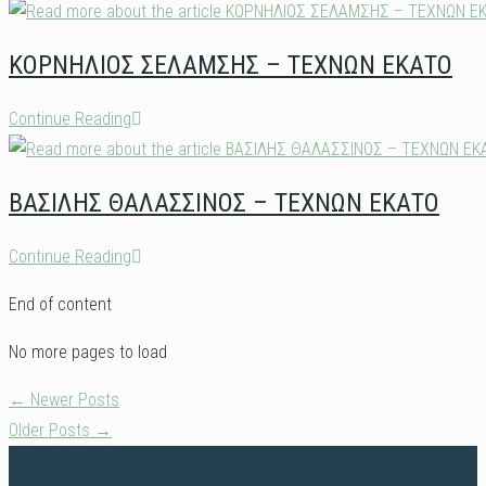
Υποκριτικής
–
Για
Αλέξανδρος
ΚΟΡΝΗΛΙΟΣ ΣΕΛΑΜΣΗΣ – ΤΕΧΝΩΝ ΕΚΑΤΟ
Όλους
Σχισμένος
ΚΟΡΝΗΛΙΟΣ
Continue Reading
ΣΕΛΑΜΣΗΣ
–
ΒΑΣΙΛΗΣ ΘΑΛΑΣΣΙΝΟΣ – ΤΕΧΝΩΝ ΕΚΑΤΟ
ΤΕΧΝΩΝ
ΕΚΑΤΟ
ΒΑΣΙΛΗΣ
Continue Reading
ΘΑΛΑΣΣΙΝΟΣ
End of content
–
ΤΕΧΝΩΝ
No more pages to load
ΕΚΑΤΟ
←
Newer Posts
Older Posts
→