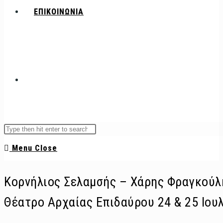
ΕΠΙΚΟΙΝΩΝΙΑ
Toggle
Search
Press
this
Escape
website
Menu
Close
website
to
close
Κορνήλιος Σελαμσής – Χάρης Φραγκούλη
the
search
Θέατρο Αρχαίας Επιδαύρου 24 & 25 Ιου
panel.
search