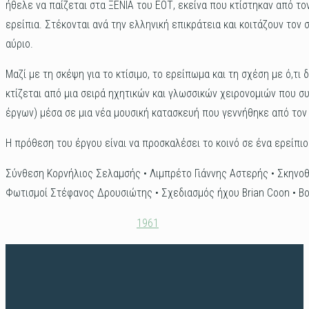
ήθελε να παίζεται στα ΞΕΝΙΑ του ΕΟΤ, εκείνα που κτίστηκαν από τ
ερείπια. Στέκονται ανά την ελληνική επικράτεια και κοιτάζουν τον
αύριο.
Μαζί με τη σκέψη για το κτίσιμο, το ερείπωμα και τη σχέση με ό,τι 
κτίζεται από μια σειρά ηχητικών και γλωσσικών χειρονομιών που σ
έργων) μέσα σε μια νέα μουσική κατασκευή που γεννήθηκε από τον
Η πρόθεση του έργου είναι να προσκαλέσει το κοινό σε ένα ερείπι
Σύνθεση Κορνήλιος Σελαμσής • Λιμπρέτο Γιάννης Αστερής • Σκηνο
Φωτισμοί Στέφανος Δρουσιώτης • Σχεδιασμός ήχου Brian Coon • Β
1961